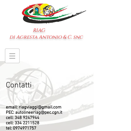
RIAG
di Agresta Antonio & C. snc
Contatti
email:
riagviaggi@gmail.com
PEC:
autolineeriag@pec.cgn.it
cell:
348 9247944
cell:
334 2211528
tel:
0974971757